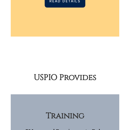
READ DETAILS
USPIO Provides
Train
ing