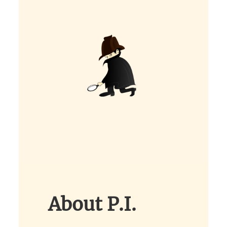
A
bout P.I.